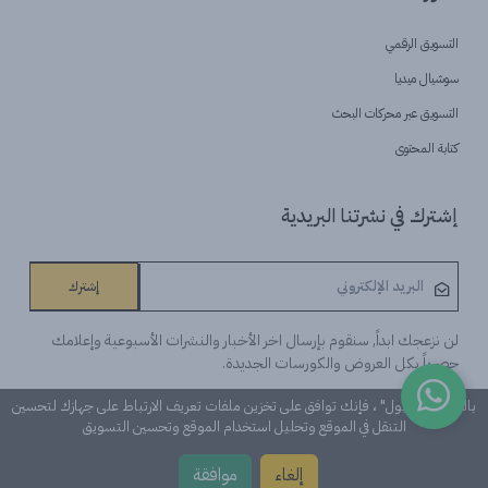
التسويق الرقمي
سوشيال ميديا
التسويق عبر محركات البحث
كتابة المحتوى
إشترك في نشرتنا البريدية
إشترك
لن نزعجك ابداً, سنقوم بإرسال اخر الأخبار والنشرات الأسبوعية وإعلامك
حصرياً بكل العروض والكورسات الجديدة.
بالنقر على "قبول" ، فإنك توافق على تخزين ملفات تعريف الارتباط على جهازك لتحسين
التنقل في الموقع وتحليل استخدام الموقع وتحسين التسويق
©Learn n 'Digital. كل الحقوق محفوظة
إلغاء
موافقة