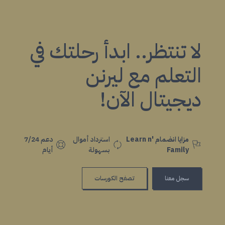
لا تنتظر.. ابدأ رحلتك في
التعلم مع ليرنن
ديجيتال الآن!
مزايا انضمام Learn n'
استرداد أموال
دعم 7/24
Family
بسهولة
أيام
سجل معنا
تصفح الكورسات