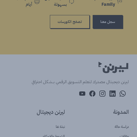
Family
بسهولة
أيام
سجل معنا
تصفح الكورسات
ليرنن ديجيتال مصدرك لتعلم التسويق الرقمي بــشكل احترافي
المدونة
ليرنن ديجيتال
دراسة حالة
نبذة عنا
مقالات
الشروط والاحكام