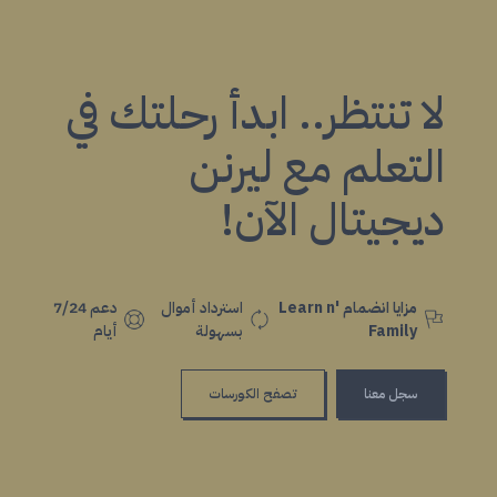
لا تنتظر.. ابدأ رحلتك في
التعلم مع ليرنن
ديجيتال الآن!
مزايا انضمام Learn n'
استرداد أموال
دعم 7/24
Family
بسهولة
أيام
سجل معنا
تصفح الكورسات