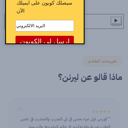
سيصلك كوبون على ايميلك
الآن
تقييمات الطلاب
ماذا قالو عن ليرنن؟
"
★★★★★
" كورس اول مره بحس في اني المدرب والمتدرب في نفس
الوقت غير طريقة تفكيري في عالم البراندينج والتسويق