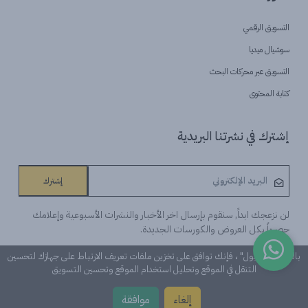
التسويق الرقمي
سوشيال ميديا
التسويق عبر محركات البحث
كتابة المحتوى
إشترك في نشرتنا البريدية
إشترك
لن نزعجك ابداً, سنقوم بإرسال اخر الأخبار والنشرات الأسبوعية وإعلامك
حصرياً بكل العروض والكورسات الجديدة.
بالنقر على "قبول" ، فإنك توافق على تخزين ملفات تعريف الارتباط على جهازك لتحسين
التنقل في الموقع وتحليل استخدام الموقع وتحسين التسويق
©Learn n 'Digital. كل الحقوق محفوظة
إلغاء
موافقة