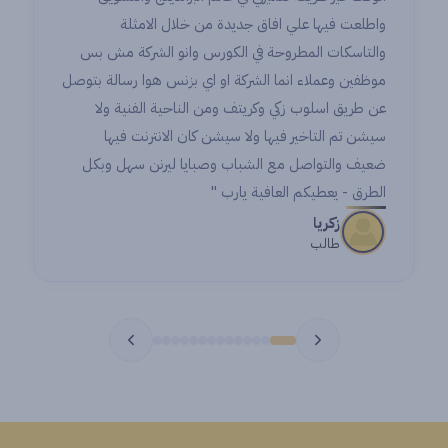
واطلعت فيها علي افاق جديدة من خلال الامثلة
والتاسكات المطروحة في الكورس وانو الشركة مش بس
موظفين وعملاء انما الشركة او اي بزنس هوا رسالة بتوصل
عن طريق اسلوب زكي وكريتف ومن الناحية الفنية ولا
سيشن تم التاخير فيها ولا سيشن كان الانترنت فيها
ضعيف والتواصل مع الشباب وصبايا ليرنن سهل وبكل
الطرق - يعطيكم العافية يارب "
زكريا
طالب