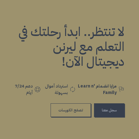
لا تنتظر.. ابدأ رحلتك في
التعلم مع ليرنن
ديجيتال الآن!
مزايا انضمام Learn n'
استرداد أموال
دعم 7/24
Family
بسهولة
أيام
سجل معنا
تصفح الكورسات