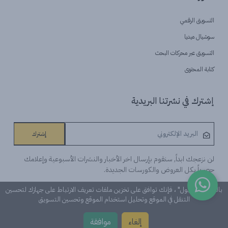
التسويق الرقمي
سوشيال ميديا
التسويق عبر محركات البحث
كتابة المحتوى
إشترك في نشرتنا البريدية
إشترك
لن نزعجك ابداً, سنقوم بإرسال اخر الأخبار والنشرات الأسبوعية وإعلامك
حصرياً بكل العروض والكورسات الجديدة.
بالنقر على "قبول" ، فإنك توافق على تخزين ملفات تعريف الارتباط على جهازك لتحسين
التنقل في الموقع وتحليل استخدام الموقع وتحسين التسويق
©Learn n 'Digital. كل الحقوق محفوظة
إلغاء
موافقة