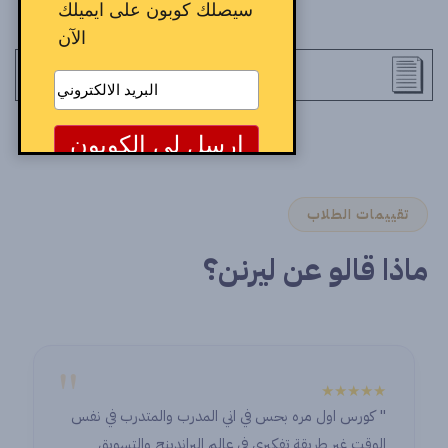
سيصلك كوبون على ايميلك
الآن
تقييمات الطلاب
ماذا قالو عن ليرنن؟
"
★★★★★
" كورس اول مره بحس في اني المدرب والمتدرب في نفس
الوقت غير طريقة تفكيري في عالم البراندينج والتسويق