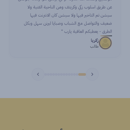
تف ومن الناحية الفنية ولا
 being a remarkable step
لا سيشن كان الانترنت فيها
in my career.
باب وصبايا ليرنن سهل وبكل
 يارب "
Noran
Student