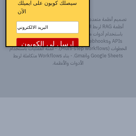
Agents)
سيصلك كوبون على ايميلك
الآن
تصميم أنظمة متعددة الوكلاء (Multi-agent systems). - إنشاء
أنظمة RAG لربط الذكاء الاصطناعي بالبيانات. - بناء وكلاء ذكيين
باستخدام أدوات مثل Voiceflow وBotpress - التعامل مع
APIs وWebhooks وإدارة البيانات. - تصميم أنظمة متعددة
الخطوات (Multi-step workflows). - أتمتة العمليات باستخدام
Google Sheets وGmail. - بناء Workflows متكاملة لربط
الأدوات والأنظمة.