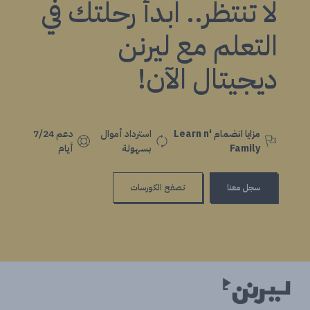
لا تنتظر.. ابدأ رحلتك في
التعلم مع ليرنن
ديجيتال الآن!
مزايا انضمام Learn n'
استرداد أموال
دعم 7/24
Family
بسهولة
أيام
سجل معنا
تصفح الكورسات