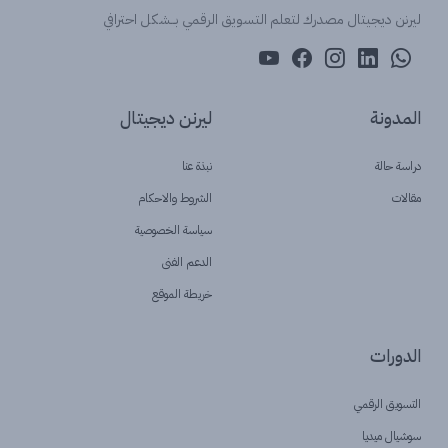
ليرنن ديجيتال مصدرك لتعلم التسويق الرقمي بــشكل احترافي
المدونة
ليرنن ديجيتال
دراسة حالة
نبذة عنا
مقالات
الشروط والاحكام
سياسة الخصوصية
الدعم الفنى
خريطة الموقع
الدورات
التسويق الرقمي
سوشيال ميديا