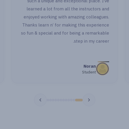
such a 
وكمان بعد ما خلصت اول جزء وجيت اشتغل ووقف
learned 
قدامي حاجة رجعت اسأل اهتميتوا بالاسئلة وحاولتو
enjoyed w
تبقوا معايا خطوة خطوة بجد شكرا جدا "
Thanks lea
so fun & s
مي اشرف
طالبة