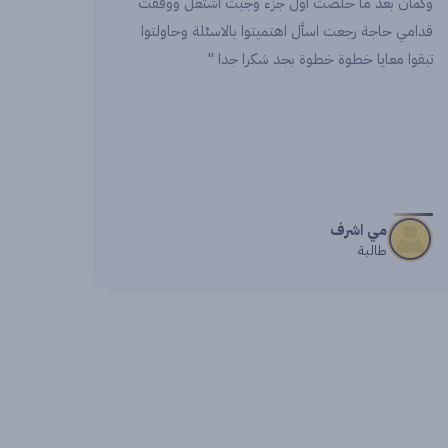
ت
دايما بحكي عنكم لكل حدا وبتعاملكم الراقي شكرا ليكي
ا
ولكل الفريق "
اشواك
طالبة