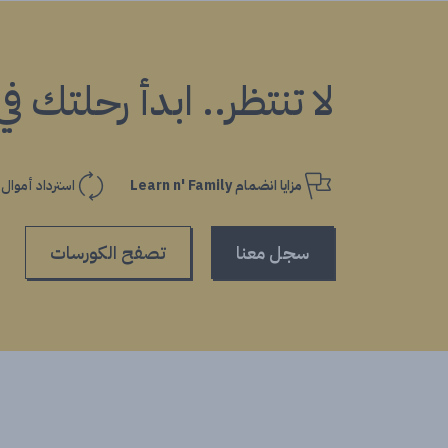
لا تنتظر.. ابدأ رحلتك ف
مزايا انضمام Learn n' Family
استرداد أموال
سجل معنا
تصفح الكورسات