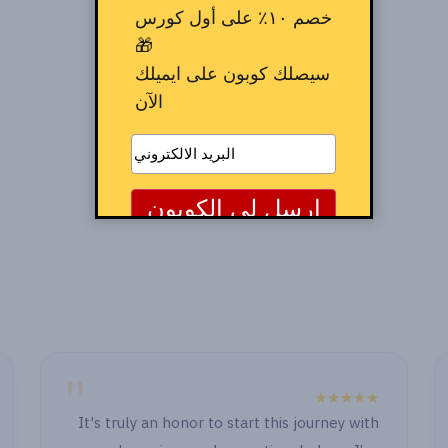
خصم ١٠٪ على أول كورس
🎁
سيصلك كوبون على ايميلك
الآن
"
★★★★★
It's truly
" الصراحة الدنيا حلوة جدا حصوصا انكو بتابعوا او ب