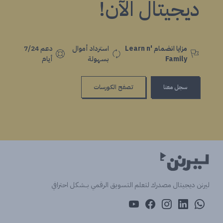
ديجيتال الآن!
مزايا انضمام Learn n'
استرداد أموال
دعم 7/24
Family
بسهولة
أيام
سجل معنا
تصفح الكورسات
ليرنن ديجيتال مصدرك لتعلم التسويق الرقمي بــشكل احترافي