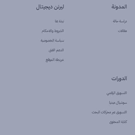
المدونة
ليرنن ديجيتال
دراسة حالة
نبذة عنا
مقالات
الشروط والاحكام
سياسة الخصوصية
الدعم الفنى
خريطة الموقع
الدورات
التسويق الرقمي
سوشيال ميديا
التسويق عبر محركات البحث
كتابة المحتوى