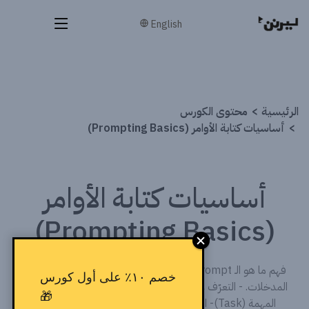
English
الرئيسية
محتوى الكورس
أساسيات كتابة الأوامر (Prompting Basics)
أساسيات كتابة الأوامر
(Prompting Basics)
فهم ما هو الـ Prompt وكيف تتعامل أدوات الذكاء الاصطناعي مع
خصم ١٠٪ على أول كورس
المدخلات. - التعرّف على عناصر الـ Prompt الفعّال: الدور (Role)-
🎁
المهمة (Task)- الصيغة (Format)- النبرة (Tone)، والقيود