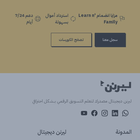
مزايا انضمام Learn n'
استرداد أموال
دعم 7/24
Family
بسهولة
أيام
سجل معنا
تصفح الكورسات
ليرنن ديجيتال مصدرك لتعلم التسويق الرقمي بــشكل احترافي
المدونة
ليرنن ديجيتال