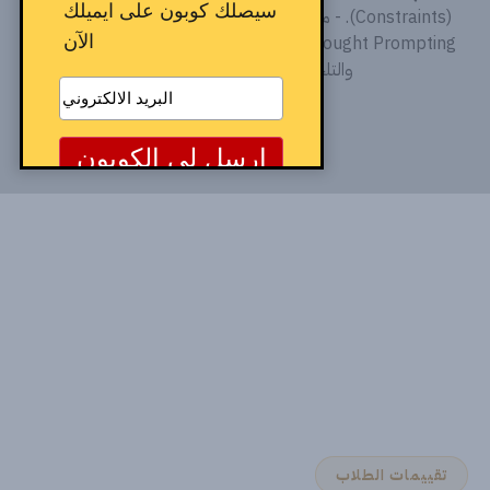
سيصلك كوبون على ايميلك
(Constraints). - مقدمة في أسلوب التفكير المتسلسل (Chain-
الآن
of-Thought Prompting). - تطبيقات عملية على إعادة الصياغة
والتلخيص وتحسين جودة الأوامر.
تقييمات الطلاب