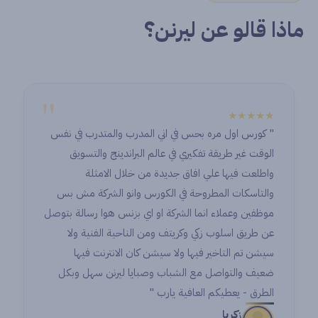
ماذا قالو عن ليرنن؟
"
★★★★★
" كورس اول مره بحس في اني المدرب والمتدرب في نفس
الوقت غير طريقة تفكيري في عالم البراندينج والتسويق
واطلعت فيها علي افاق جديدة من خلال الامثلة
والتاسكات المطروحة في الكورس وانو الشركة مش بس
موظفين وعملاء انما الشركة او اي بزنس هوا رسالة بتوصل
عن طريق اسلوب زكي وكريتف ومن الناحية الفنية ولا
سيشن تم التاخير فيها ولا سيشن كان الانترنت فيها
ضعيف والتواصل مع الشباب وصبايا ليرنن سهل وبكل
الطرق - يعطيكم العافية يارب "
زكريا