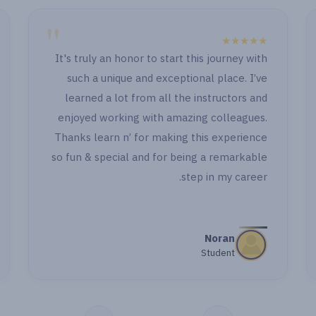
"
★★★★★
" الصراحة الدنيا حلوة جدا حصوصا انكو بتابعوا او باول
وكمان بعد ما خلصت اول جزء وجيت اشتغل ووقفت
قدامي حاجة رجعت اسأل اهتميتوا بالاسئلة وحاولتوا
تبقوا معايا خطوة خطوة بجد شكرا جدا "
مي اشرف
طالبة