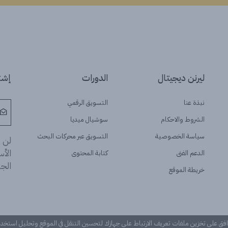
ليرنن ديجيتال
الدورات
إشتر
نبذة عنا
التسويق الرقمي
الشروط والاحكام
سوشيال ميديا
سياسة الخصوصية
التسويق عبر محركات البحث
لن ن
الأ
الدعم الفنى
كتابة المحتوى
الجد
خريطة الموقع
وافق على تخزين ملفات تعريف الارتباط على جهازك لتحسين التنقل في الموقع وتحليل استخ