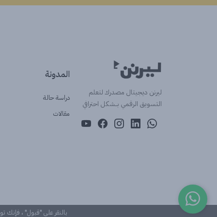
المدونة
ليرنن ديجيتال مصدرك لتعلم
دراسة حالة
التسويق الرقمي بــشكل احترافي
مقالات
بالنقر على "قبول" ، فإنك ت