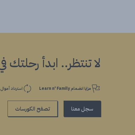
لا تنتظر.. ابدأ رحلتك ف
مزايا انضمام Learn n' Family
استرداد أموال
سجل معنا
تصفح الكورسات