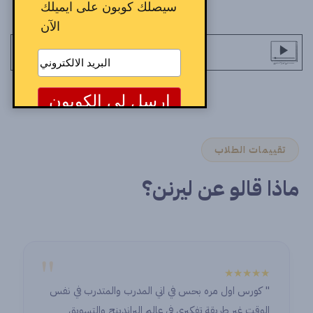
سيصلك كوبون على ايميلك
الآن
تقييمات الطلاب
ماذا قالو عن ليرنن؟
"
★★★★★
" كورس اول مره بحس في اني المدرب والمتدرب في نفس
الوقت غير طريقة تفكيري في عالم البراندينج والتسويق