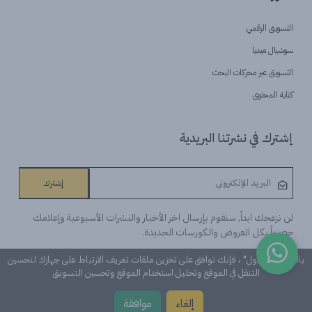
التسويق الرقمي
سوشيال ميديا
التسويق عبر محركات البحث
كتابة المحتوى
إشترك في نشرتنا البريدية
إشترك
لن نزعجك ابداً, سنقوم بإرسال اخر الأخبار والنشرات الأسبوعية وإعلامك
حصرياً بكل العروض والكورسات الجديدة.
بالنقر على "قبول" ، فإنك توافق على تخزين ملفات تعريف الارتباط على جهازك لتحسين
التنقل في الموقع وتحليل استخدام الموقع وتحسين التسويق
©Learn n 'Digital. كل الحقوق محفوظة
إلغاء
موافقة