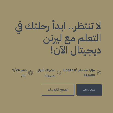
لا تنتظر.. ابدأ رحلتك في
التعلم مع ليرنن
ديجيتال الآن!
مزايا انضمام Learn n'
استرداد أموال
دعم 7/24
Family
بسهولة
أيام
سجل معنا
تصفح الكورسات