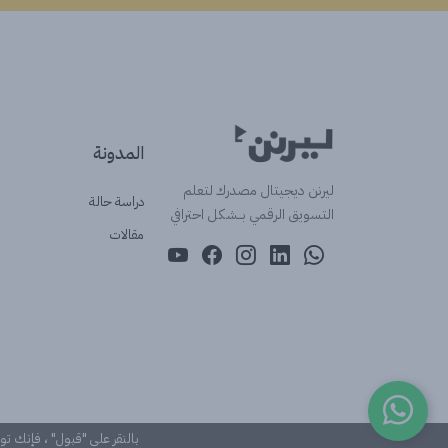
المدونة
ليرنن ديجيتال مصدرك لتعلم
دراسة حالة
التسويق الرقمي بــشكل احترافي
مقالات
بالنقر على "قبول" ، فإنك ت