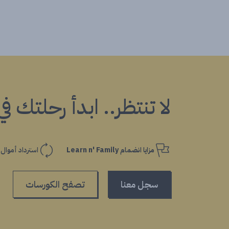
لا تنتظر.. ابدأ رحلتك ف
مزايا انضمام Learn n' Family
استرداد أموال
سجل معنا
تصفح الكورسات