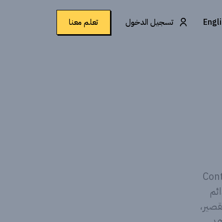
Engl
تسجيل الدخول
تعلم معنا
اء Content Pillars
ائم
لقصير،