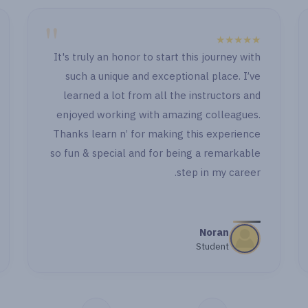
"
★★★★★
I
" الصراحة الدنيا حلوة جدا حصوصا انكو بتابعوا او باول
وكمان بعد ما خلصت اول جزء وجيت اشتغل ووقفت
قدامي حاجة رجعت اسأل اهتميتوا بالاسئلة وحاولتوا
تبقوا معايا خطوة خطوة بجد شكرا جدا "
T
s
مي اشرف
طالبة