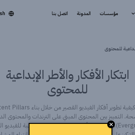
مؤسسات
المدونة
اتصل بنا
ish
لإبداعية للمحتوى
ابتكار الأفكار والأطر الإبداعية
للمحتوى
تعلم كيفية تطوير أفكار الفيديو القصير من خلال بن
ة. التمييز بين المحتوى المبني على الترندات والمحتوى الد
(Evergreen)، واستخدام أطر السرد القصصي المناسبة للفيديو ا
 الـ Hooks وبناء الإيقاع للحفاظ على انتباه المشاهد.