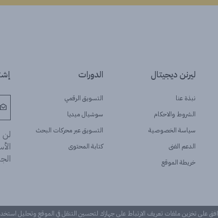
ليرنن ديجيتال
الدورات
إشتر
نبذة عنا
التسويق الرقمي
الشروط والاحكام
سوشيال ميديا
سياسة الخصوصية
التسويق عبر محركات البحث
لن ن
الأ
الدعم الفنى
كتابة المحتوى
الجد
خريطة الموقع
وافق على تخزين ملفات تعريف الارتباط على جهازك لتحسين التنقل في الموقع وتحليل استخ