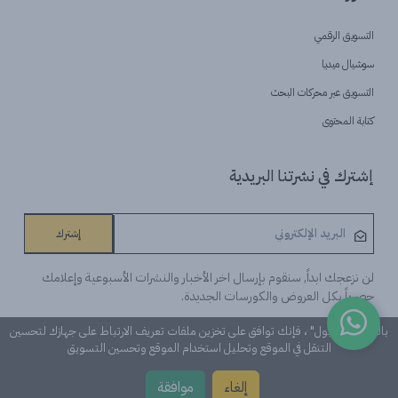
التسويق الرقمي
سوشيال ميديا
التسويق عبر محركات البحث
كتابة المحتوى
إشترك في نشرتنا البريدية
إشترك
لن نزعجك ابداً, سنقوم بإرسال اخر الأخبار والنشرات الأسبوعية وإعلامك
حصرياً بكل العروض والكورسات الجديدة.
بالنقر على "قبول" ، فإنك توافق على تخزين ملفات تعريف الارتباط على جهازك لتحسين
التنقل في الموقع وتحليل استخدام الموقع وتحسين التسويق
©Learn n 'Digital. كل الحقوق محفوظة
إلغاء
موافقة