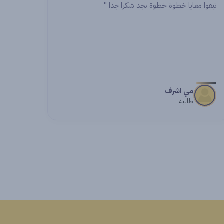
اشواك
طالبة