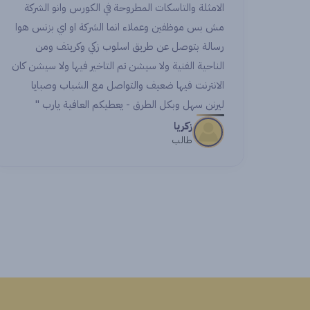
وحة في الكورس وانو الشركة
ng with amazing colleagues.
ما الشركة او اي بزنس هوا
 for making this experience
سلوب زكي وكريتف ومن
l and for being a remarkable
تم التاخير فيها ولا سيشن كان
step in my career.
تواصل مع الشباب وصبايا
يعطيكم العافية يارب "
Noran
Student