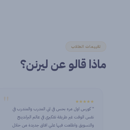
تقييمات الطلاب
ماذا قالو عن ليرنن؟
"
★★★★★
اني المدرب والمتدرب في
nor to start this journey with
ري في عالم البراندينج
 and exceptional place. I’ve
لي افاق جديدة من خلال
 from all the instructors and