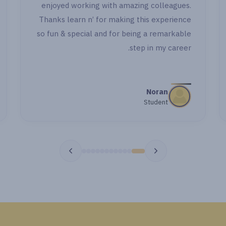
enjoyed worki
تبقوا معايا خطوة خطوة بجد شكرا جدا "
Thanks learn n’
so fun & specia
مي اشرف
طالبة