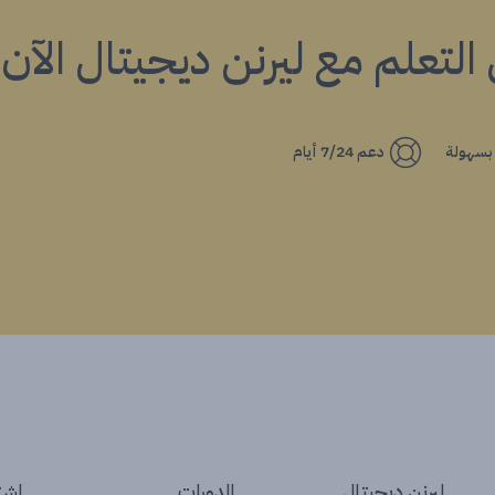
ي التعلم مع ليرنن ديجيتال الآن!
 بسهولة
دعم 7/24 أيام
ليرنن ديجيتال
الدورات
إشتر