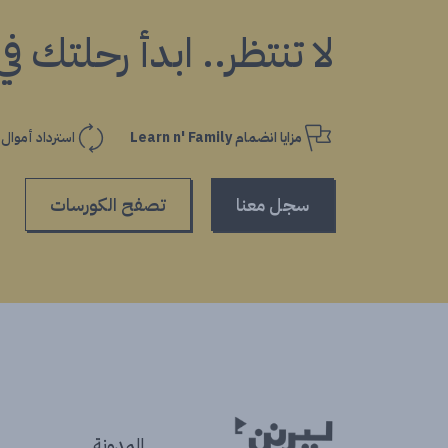
لا تنتظر.. ابدأ رحلتك ف
مزايا انضمام Learn n' Family
استرداد أموال
سجل معنا
تصفح الكورسات
المدونة