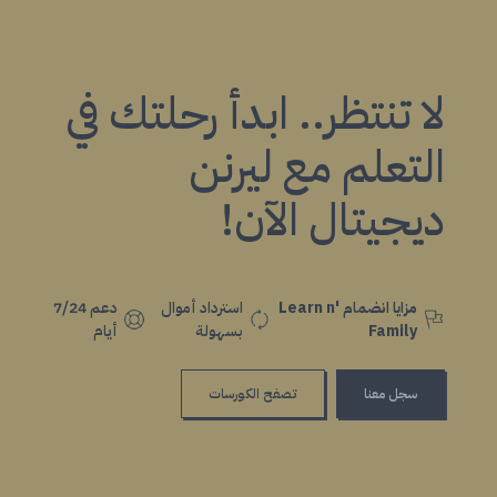
لا تنتظر.. ابدأ رحلتك في
التعلم مع ليرنن
ديجيتال الآن!
مزايا انضمام Learn n'
استرداد أموال
دعم 7/24
Family
بسهولة
أيام
سجل معنا
تصفح الكورسات