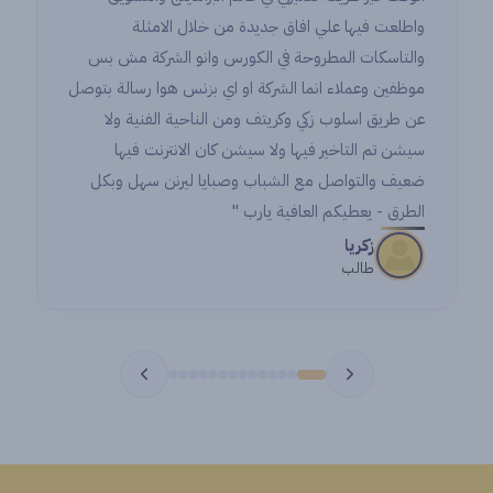
واطلعت فيها علي افاق جديدة من خلال الامثلة
والتاسكات المطروحة في الكورس وانو الشركة مش بس
موظفين وعملاء انما الشركة او اي بزنس هوا رسالة بتوصل
عن طريق اسلوب زكي وكريتف ومن الناحية الفنية ولا
سيشن تم التاخير فيها ولا سيشن كان الانترنت فيها
ضعيف والتواصل مع الشباب وصبايا ليرنن سهل وبكل
الطرق - يعطيكم العافية يارب "
زكريا
طالب