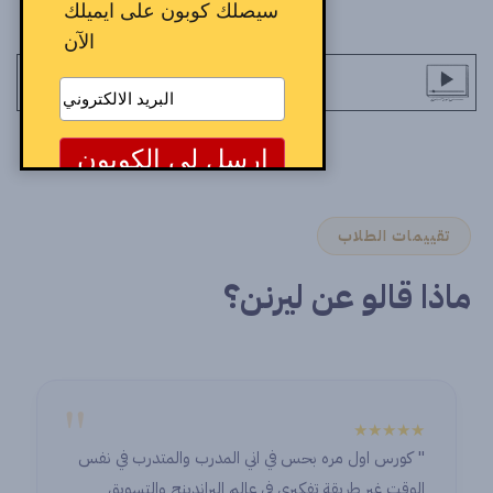
سيصلك كوبون على ايميلك
الآن
تقييمات الطلاب
ماذا قالو عن ليرنن؟
"
★★★★★
" كورس اول مره بحس في اني المدرب والمتدرب في نفس
الوقت غير طريقة تفكيري في عالم البراندينج والتسويق