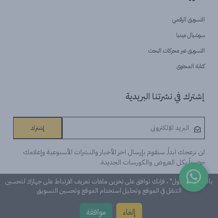
التسويق الرقمي
سوشيال ميديا
التسويق عبر محركات البحث
كتابة المحتوى
إشترك في نشرتنا البريدية
إشترك
لن نزعجك ابداً, سنقوم بإرسال اخر الأخبار والنشرات الأسبوعية وإعلامك
حصرياً بكل العروض والكورسات الجديدة.
بالنقر على "قبول" ، فإنك توافق على تخزين ملفات تعريف الارتباط على جهازك لتحسين
التنقل في الموقع وتحليل استخدام الموقع وتحسين التسويق
©Learn n 'Digital. كل الحقوق محفوظة
إلغاء
موافقة