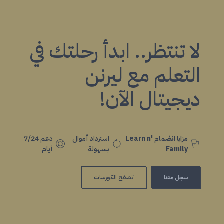
لا تنتظر.. ابدأ رحلتك في
التعلم مع ليرنن
ديجيتال الآن!
مزايا انضمام Learn n'
استرداد أموال
دعم 7/24
Family
بسهولة
أيام
سجل معنا
تصفح الكورسات