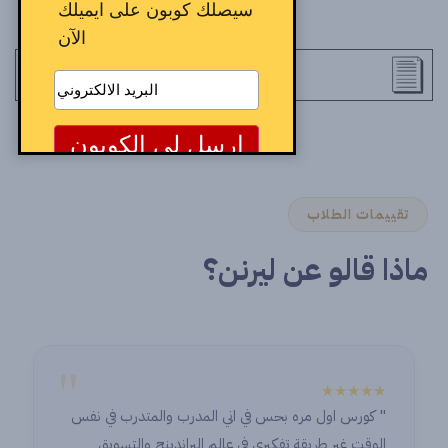
سيصلك كوبون على ايميلك
الآن
تقييمات الطلاب
ماذا قالو عن ليرنن؟
"
★★★★★
" كورس اول مره بحس في اني المدرب والمتدرب في نفس
الوقت غير طريقة تفكيري في عالم البراندينج والتسويق