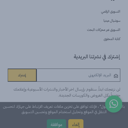
التسويق الرقمي
سوشيال ميديا
التسويق عبر محركات البحث
كتابة المحتوى
إشترك في نشرتنا البريدية
إشترك
لن نزعجك ابداً, سنقوم بإرسال اخر الأخبار والنشرات الأسبوعية وإعلامك
حصرياً بكل العروض والكورسات الجديدة.
بالنقر على "قبول" ، فإنك توافق على تخزين ملفات تعريف الارتباط على جهازك لتحسين
التنقل في الموقع وتحليل استخدام الموقع وتحسين التسويق
©Learn n 'Digital. كل الحقوق محفوظة
إلغاء
موافقة