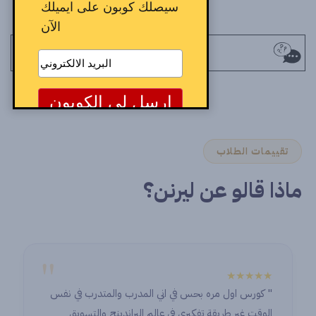
سيصلك كوبون على ايميلك
الآن
تقييمات الطلاب
ماذا قالو عن ليرنن؟
"
★★★★★
" كورس اول مره بحس في اني المدرب والمتدرب في نفس
الوقت غير طريقة تفكيري في عالم البراندينج والتسويق