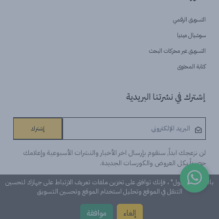
التسويق الرقمي
سوشيال ميديا
التسويق عبر محركات البحث
كتابة المحتوى
إشترك في نشرتنا البريدية
إشترك
لن نزعجك ابداً, سنقوم بإرسال اخر الأخبار والنشرات الأسبوعية وإعلامك
حصرياً بكل العروض والكورسات الجديدة.
بالنقر على "قبول" ، فإنك توافق على تخزين ملفات تعريف الارتباط على جهازك لتحسين
التنقل في الموقع وتحليل استخدام الموقع وتحسين التسويق
©Learn n 'Digital. كل الحقوق محفوظة
إلغاء
موافقة