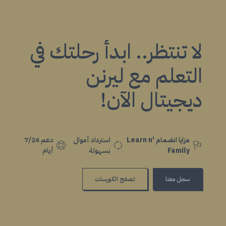
لا تنتظر.. ابدأ رحلتك في
التعلم مع ليرنن
ديجيتال الآن!
مزايا انضمام Learn n'
استرداد أموال
دعم 7/24
Family
بسهولة
أيام
سجل معنا
تصفح الكورسات