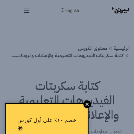
English
الرئيسية
محتوى الكورس
كتابة سكربتات الفيديوهات التعليمية والإعلانات والبودكاست
كتابة سكربتات
الفيديوهات التعليمية
والإعلانات والبودكاست
خصم ١٠٪ على أول كورس
🎁
تحويل المعلومات والأفكار إلى سكربتات واضحة وجذّابة، سواء