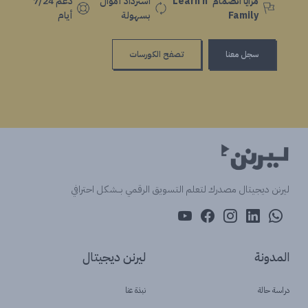
مزايا انضمام Learn n'
استرداد أموال
دعم 7/24
Family
بسهولة
أيام
سجل معنا
تصفح الكورسات
ليرنن ديجيتال مصدرك لتعلم التسويق الرقمي بــشكل احترافي
المدونة
ليرنن ديجيتال
دراسة حالة
نبذة عنا