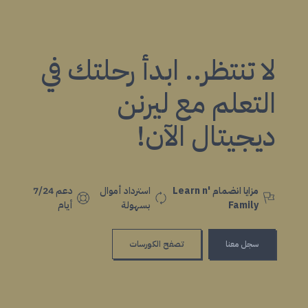
لا تنتظر.. ابدأ رحلتك في
التعلم مع ليرنن
ديجيتال الآن!
مزايا انضمام Learn n'
استرداد أموال
دعم 7/24
Family
بسهولة
أيام
سجل معنا
تصفح الكورسات