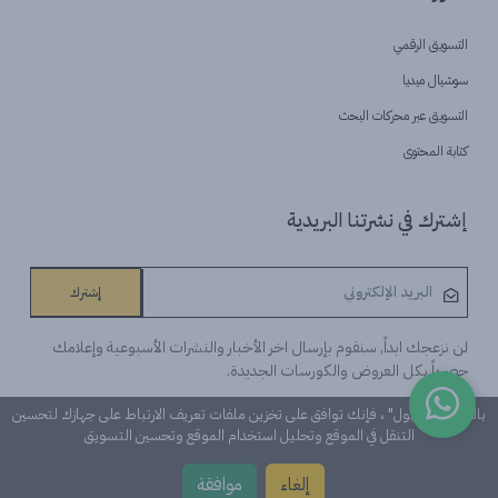
التسويق الرقمي
سوشيال ميديا
التسويق عبر محركات البحث
كتابة المحتوى
إشترك في نشرتنا البريدية
إشترك
لن نزعجك ابداً, سنقوم بإرسال اخر الأخبار والنشرات الأسبوعية وإعلامك
حصرياً بكل العروض والكورسات الجديدة.
بالنقر على "قبول" ، فإنك توافق على تخزين ملفات تعريف الارتباط على جهازك لتحسين
التنقل في الموقع وتحليل استخدام الموقع وتحسين التسويق
©Learn n 'Digital. كل الحقوق محفوظة
إلغاء
موافقة