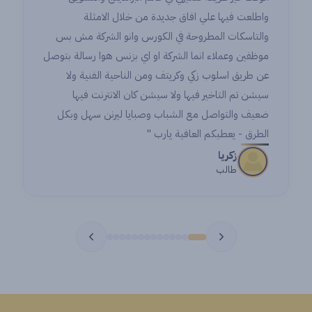
واطلعت فيها علي افاق جديدة من خلال الامثلة
and
والتاسكات المطروحة في الكورس وانو الشركة مش بس
es.
موظفين وعملاء انما الشركة او اي بزنس هوا رسالة بتوصل
 so
عن طريق اسلوب زكي وكريتف ومن الناحية الفنية ولا
tep
سيشن تم التاخير فيها ولا سيشن كان الانترنت فيها
er.
ضعيف والتواصل مع الشباب وصبايا ليرنن سهل وبكل
الطرق - يعطيكم العافية يارب "
زكريا
طالب