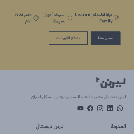
مزايا انضمام Learn n'
استرداد أموال
دعم 7/24
Family
بسهولة
أيام
سجل معنا
تصفح الكورسات
ليرنن ديجيتال مصدرك لتعلم التسويق الرقمي بــشكل احترافي
المدونة
ليرنن ديجيتال