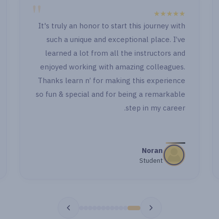
"
"
★★★★★
It
" الصراحة الدنيا حلوة جدا حصوصا انكو بتابعوا او باول
وكمان بعد ما خلصت اول جزء وجيت اشتغل ووقفت
قدامي حاجة رجعت اسأل اهتميتوا بالاسئلة وحاولتوا
e
تبقوا معايا خطوة خطوة بجد شكرا جدا "
Th
so
مي اشرف
طالبة