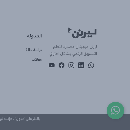
المدونة
ليرنن ديجيتال مصدرك لتعلم
دراسة حالة
التسويق الرقمي بــشكل احترافي
مقالات
بالنقر على "قبول" ، فإنك ت