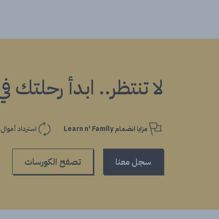
لا تنتظر.. ابدأ رحلتك ف
مزايا انضمام Learn n' Family
استرداد أموال
سجل معنا
تصفح الكورسات