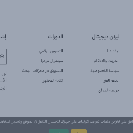
ليرنن ديجيتال
الدورات
إشتر
نبذة عنا
التسويق الرقمي
الشروط والاحكام
سوشيال ميديا
سياسة الخصوصية
التسويق عبر محركات البحث
لن ن
الأ
الدعم الفنى
كتابة المحتوى
الجد
خريطة الموقع
وافق على تخزين ملفات تعريف الارتباط على جهازك لتحسين التنقل في الموقع وتحليل استخ