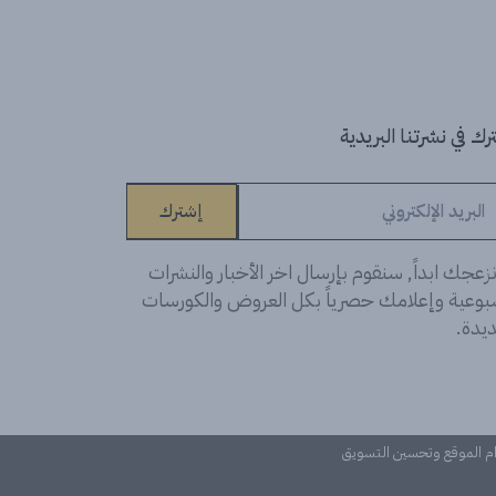
ك في نشرتنا البريدية
إشترك
زعجك ابداً, سنقوم بإرسال اخر الأخبار والنشرات
سبوعية وإعلامك حصرياً بكل العروض والكورسات
يدة.
دام الموقع وتحسين التسويق
©Learn n 'Digital. كل الحقوق محفوظة