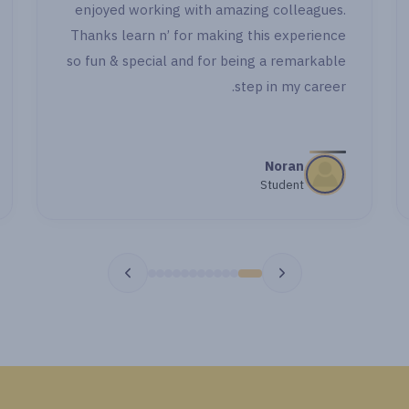
enjoyed worki
تبقوا معايا خطوة خطوة بجد شكرا جدا "
Thanks learn n’
so fun & specia
مي اشرف
طالبة