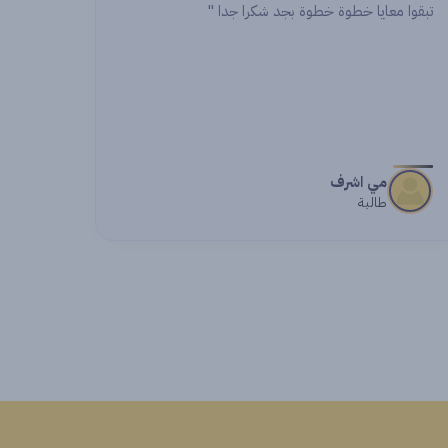
اشواك
طالبة