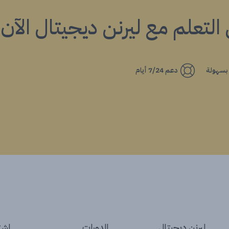
ي التعلم مع ليرنن ديجيتال الآن!
 بسهولة
دعم 7/24 أيام
ليرنن ديجيتال
الدورات
إشتر