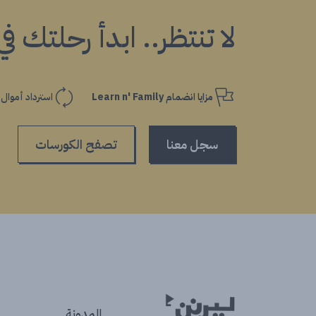
لا تنتظر.. ابدأ رحلتك ف
مزايا انضمام Learn n' Family
استرداد أموال
سجل معنا
تصفح الكورسات
المدونة