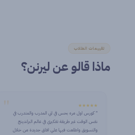
تقييمات الطلاب
ماذا قالو عن ليرنن؟
"
★★★★★
اني المدرب والمتدرب في
nor to start this journey with
ري في عالم البراندينج
 and exceptional place. I’ve
لي افاق جديدة من خلال
 from all the instructors and