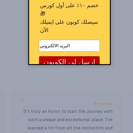
خصم ١٠٪ على أول كورس
🎁
سيصلك كوبون على ايميلك
الآن
"
★★★★★
It's truly an ho
" الصراحة الدنيا حلوة جدا حصوصا انكو بتابعو
such a unique
وكمان بعد ما خلصت اول جزء وجيت اشتغل
learned a lot
قدامي حاجة رجعت اسأل اهتميتوا بالاسئلة و