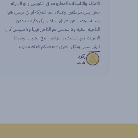
وحة في الكورس وانو الشركة
ng with amazing colleagues.
ما الشركة او اي بزنس هوا
 for making this experience
سلوب زكي وكريتف ومن
l and for being a remarkable
تم التاخير فيها ولا سيشن كان
step in my career.
تواصل مع الشباب وصبايا
يعطيكم العافية يارب "
Noran
Student