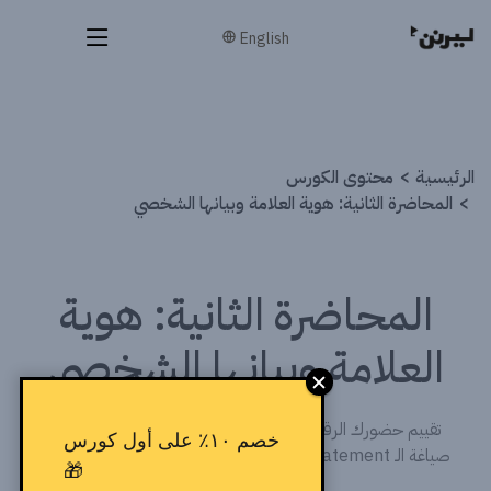
English
الرئيسية
محتوى الكورس
المحاضرة الثانية: هوية العلامة وبيانها الشخصي
المحاضرة الثانية: هوية
العلامة وبيانها الشخصي
تقييم حضورك الرقمي وصورتك العامة، والتعرّف على خطوات
خصم ١٠٪ على أول كورس
صياغة الـ Statement لعلامتك الشخصية بشكل متميز وواضح.
🎁