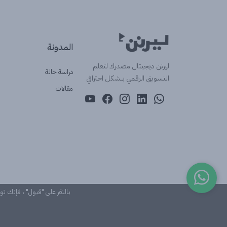
المدونة
ليرنن ديجيتال مصدرك لتعلم
دراسة حالة
التسويق الرقمي بــشكل احترافي
مقالات
بالنقر على "قبول" ، فإنك ت