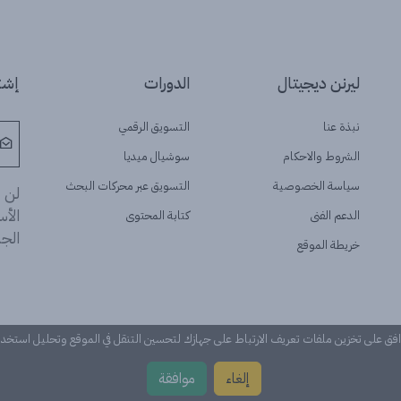
ليرنن ديجيتال
الدورات
إشتر
نبذة عنا
التسويق الرقمي
الشروط والاحكام
سوشيال ميديا
سياسة الخصوصية
التسويق عبر محركات البحث
لن ن
الأ
الدعم الفنى
كتابة المحتوى
الجد
خريطة الموقع
وافق على تخزين ملفات تعريف الارتباط على جهازك لتحسين التنقل في الموقع وتحليل استخ
إلغاء
موافقة