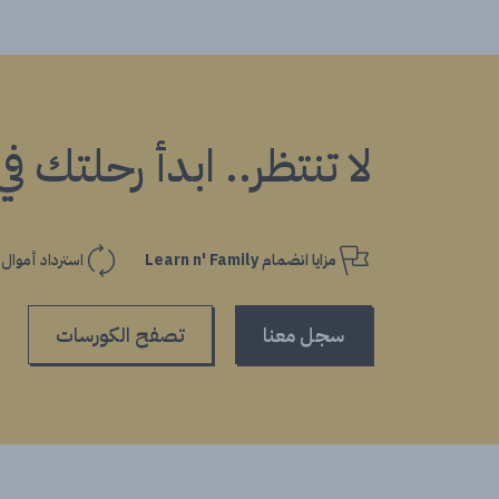
لا تنتظر.. ابدأ رحلتك ف
مزايا انضمام Learn n' Family
استرداد أموال
سجل معنا
تصفح الكورسات