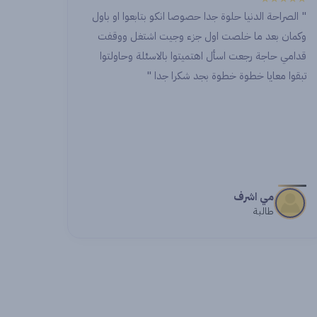
" ما في زيكم ابدا احسن وافضل شركة وفريق والله
دايما بحكي عنكم لكل حدا وبتعاملكم الراقي شكرا ليكي
ولكل الفريق "
اشواك
طالبة