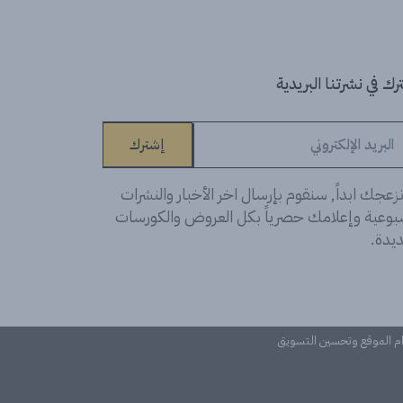
ك في نشرتنا البريدية
إشترك
زعجك ابداً, سنقوم بإرسال اخر الأخبار والنشرات
سبوعية وإعلامك حصرياً بكل العروض والكورسات
يدة.
دام الموقع وتحسين التسويق
©Learn n 'Digital. كل الحقوق محفوظة