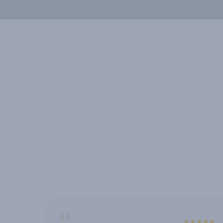
"
★★★★★