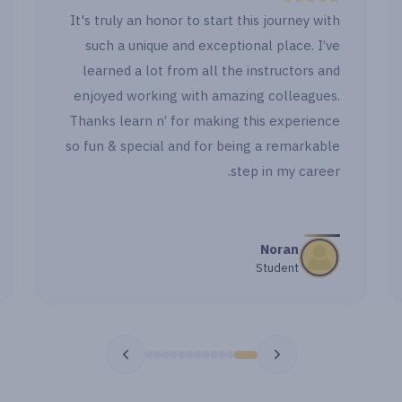
It'
" الصراحة الدنيا حلوة جدا حصوصا انكو بتابعوا او باول
وكمان بعد ما خلصت اول جزء وجيت اشتغل ووقفت
l
قدامي حاجة رجعت اسأل اهتميتوا بالاسئلة وحاولتوا
en
تبقوا معايا خطوة خطوة بجد شكرا جدا "
Tha
so 
مي اشرف
طالبة