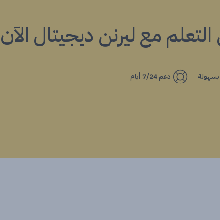
ي التعلم مع ليرنن ديجيتال الآن!
 بسهولة
دعم 7/24 أيام