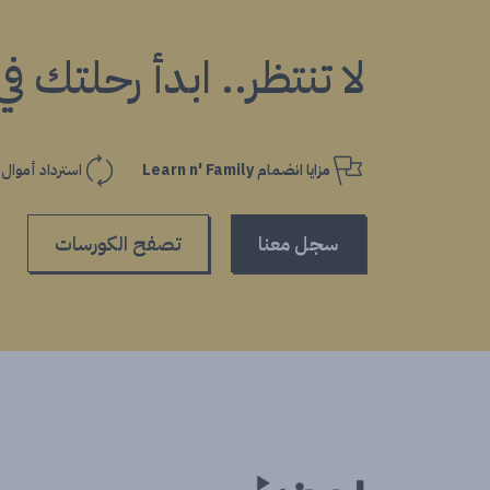
لا تنتظر.. ابدأ رحلتك ف
مزايا انضمام Learn n' Family
استرداد أموال
سجل معنا
تصفح الكورسات