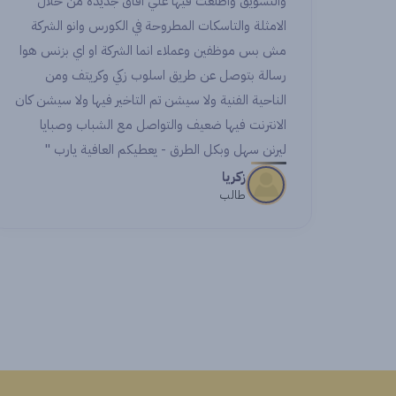
والتسويق واطلعت فيها علي افاق جديدة من خلال
الامثلة والتاسكات المطروحة في الكورس وانو الشركة
مش بس موظفين وعملاء انما الشركة او اي بزنس هوا
رسالة بتوصل عن طريق اسلوب زكي وكريتف ومن
الناحية الفنية ولا سيشن تم التاخير فيها ولا سيشن كان
الانترنت فيها ضعيف والتواصل مع الشباب وصبايا
ليرنن سهل وبكل الطرق - يعطيكم العافية يارب "
زكريا
طالب