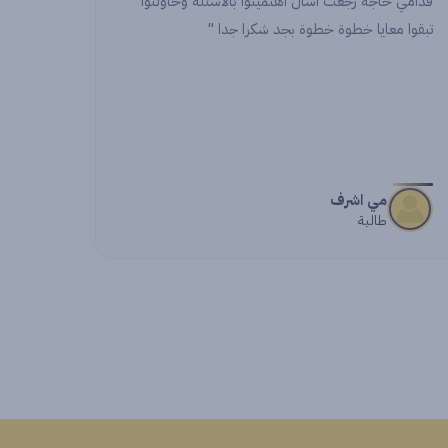
قدامي حاجة رجعت اسأل اهتميتوا بالاسئلة وحاولتوا
ولكل ال
تبقوا معايا خطوة خطوة بجد شكرا جدا "
مي اشرف
طالبة