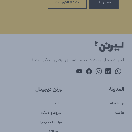
سجل معنا
تصفح الكورسات
ليرنن ديجيتال مصدرك لتعلم التسويق الرقمي بــشكل احترافي
المدونة
ليرنن ديجيتال
دراسة حالة
نبذة عنا
مقالات
الشروط والاحكام
سياسة الخصوصية
الدعم الفنى