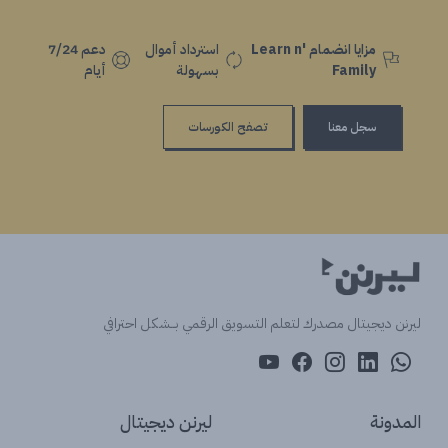
مزايا انضمام Learn n'
استرداد أموال
دعم 7/24
Family
بسهولة
أيام
سجل معنا
تصفح الكورسات
ليرنن ديجيتال مصدرك لتعلم التسويق الرقمي بــشكل احترافي
المدونة
ليرنن ديجيتال