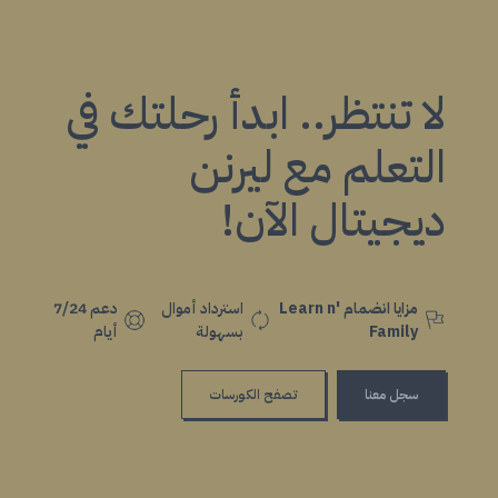
لا تنتظر.. ابدأ رحلتك في
التعلم مع ليرنن
ديجيتال الآن!
مزايا انضمام Learn n'
استرداد أموال
دعم 7/24
Family
بسهولة
أيام
سجل معنا
تصفح الكورسات