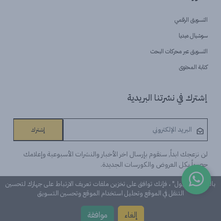
التسويق الرقمي
سوشيال ميديا
التسويق عبر محركات البحث
كتابة المحتوى
إشترك في نشرتنا البريدية
إشترك
لن نزعجك ابداً, سنقوم بإرسال اخر الأخبار والنشرات الأسبوعية وإعلامك
حصرياً بكل العروض والكورسات الجديدة.
بالنقر على "قبول" ، فإنك توافق على تخزين ملفات تعريف الارتباط على جهازك لتحسين
التنقل في الموقع وتحليل استخدام الموقع وتحسين التسويق
©Learn n 'Digital. كل الحقوق محفوظة
إلغاء
موافقة