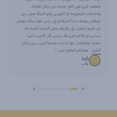
واطلعت فيها علي افاق جديدة من خلال الامثلة
والتاسكات المطروحة في الكورس وانو الشركة مش بس
موظفين وعملاء انما الشركة او اي بزنس هوا رسالة بتوصل
عن طريق اسلوب زكي وكريتف ومن الناحية الفنية ولا
سيشن تم التاخير فيها ولا سيشن كان الانترنت فيها
ضعيف والتواصل مع الشباب وصبايا ليرنن سهل وبكل
الطرق - يعطيكم العافية يارب "
زكريا
طالب