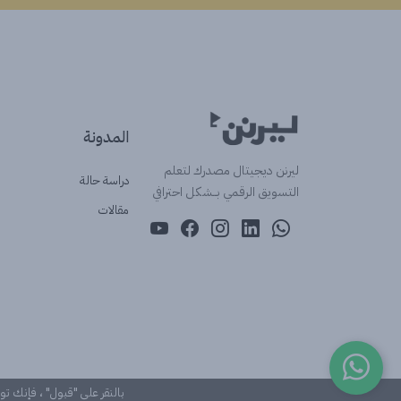
المدونة
ليرنن ديجيتال مصدرك لتعلم
دراسة حالة
التسويق الرقمي بــشكل احترافي
مقالات
بالنقر على "قبول" ، فإنك ت