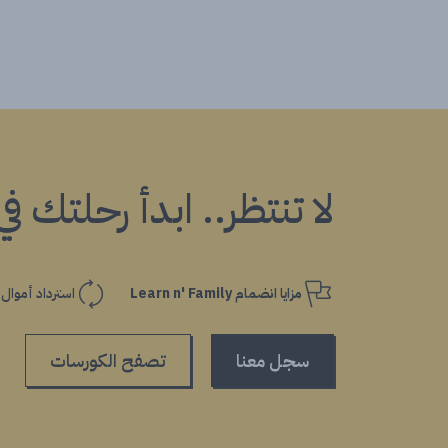
لا تنتظر.. ابدأ رحلتك ف
مزايا انضمام Learn n' Family
استرداد أموال
سجل معنا
تصفح الكورسات