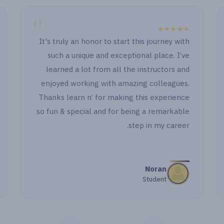
"
★★★★★
" الصراحة الدنيا حلوة جدا حصوصا انكو بتابعوا او باول
وكمان بعد ما خلصت اول جزء وجيت اشتغل ووقفت
قدامي حاجة رجعت اسأل اهتميتوا بالاسئلة وحاولتوا
تبقوا معايا خطوة خطوة بجد شكرا جدا "
مي اشرف
طالبة