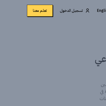
Engl
تسجيل الدخول
تعلم معنا
عي
ين
استهداف الجمهور، وزيادة فعالية الحملات - تطبيق - توظيف AI في
 الإعلانات