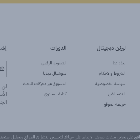
ليرنن ديجيتال
الدورات
إشتر
نبذة عنا
التسويق الرقمي
الشروط والاحكام
سوشيال ميديا
سياسة الخصوصية
التسويق عبر محركات البحث
لن ن
الأ
الدعم الفنى
كتابة المحتوى
الجد
خريطة الموقع
وافق على تخزين ملفات تعريف الارتباط على جهازك لتحسين التنقل في الموقع وتحليل استخ