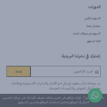
الدورات
التسويق الرقمي
سوشيال ميديا
التسويق عبر محركات البحث
كتابة المحتوى
إشترك في نشرتنا البريدية
إشترك
لن نزعجك ابداً, سنقوم بإرسال اخر الأخبار والنشرات الأسبوعية وإعلامك
حصرياً بكل العروض والكورسات الجديدة.
بالنقر على "قبول" ، فإنك توافق على تخزين ملفات تعريف الارتباط على جهازك لتحسين
التنقل في الموقع وتحليل استخدام الموقع وتحسين التسويق