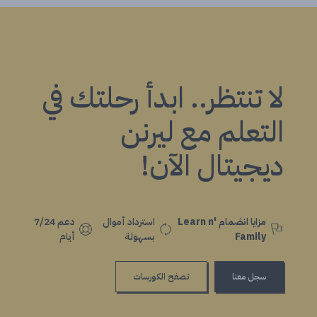
لا تنتظر.. ابدأ رحلتك في
التعلم مع ليرنن
ديجيتال الآن!
مزايا انضمام Learn n'
استرداد أموال
دعم 7/24
Family
بسهولة
أيام
سجل معنا
تصفح الكورسات