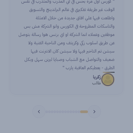
" كورس اول مره بحس في اني المدرب والمتدرب في نفس
الوقت غير طريقة تفكيري في عالم البراندينج والتسويق
واطلعت فيها علي افاق جديدة من خلال الامثلة
والتاسكات المطروحة في الكورس وانو الشركة مش بس
موظفين وعملاء انما الشركة او اي بزنس هوا رسالة بتوصل
عن طريق اسلوب زكي وكريتف ومن الناحية الفنية ولا
سيشن تم التاخير فيها ولا سيشن كان الانترنت فيها
ضعيف والتواصل مع الشباب وصبايا ليرنن سهل وبكل
الطرق - يعطيكم العافية يارب "
زكريا
طالب