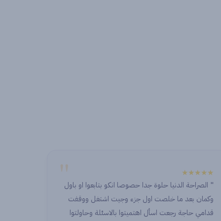
"
★★★★★
لوة جدا حصوصا انكو بتابعوا او باول
" ما في زيكم ابدا احسن واف
صت اول جزء وجيت اشتغل ووقفت
دايما بحكي عنكم لكل حدا وبت
سأل اهتميتوا بالاسئلة وحاولتوا
ولكل الفريق "