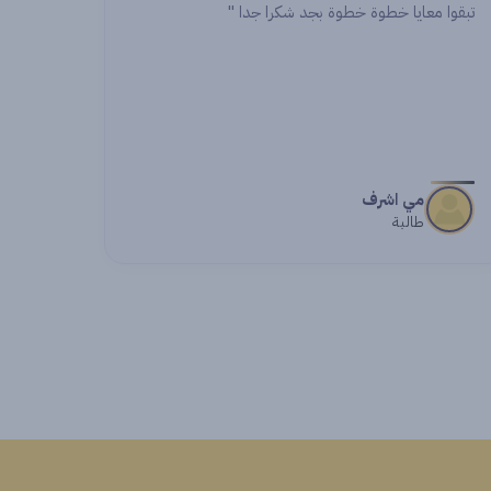
خطوة بجد شكرا جدا "
اشواك
طالبة