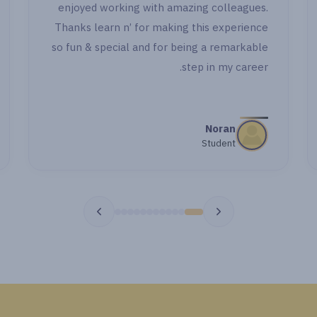
enjoyed working with amazing coll
تبقوا معايا خطوة 
Thanks learn n’ for making this exp
so fun & special and for being a rem
step in my
Nora
مي اشرف
Studen
طالبة