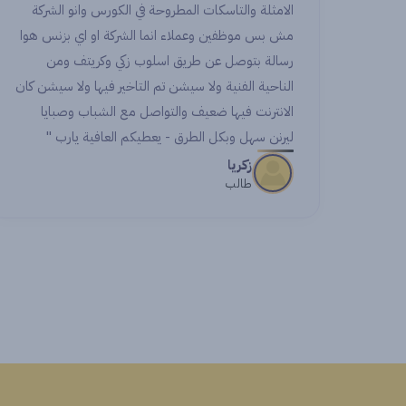
الامثلة والتاسكات المطروحة في الكورس وانو الشركة
eagues.
مش بس موظفين وعملاء انما الشركة او اي بزنس هوا
erience
رسالة بتوصل عن طريق اسلوب زكي وكريتف ومن
arkable
الناحية الفنية ولا سيشن تم التاخير فيها ولا سيشن كان
 career.
الانترنت فيها ضعيف والتواصل مع الشباب وصبايا
ليرنن سهل وبكل الطرق - يعطيكم العافية يارب "
زكريا
n
طالب
t