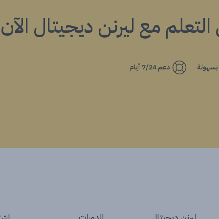
ي التعلم مع ليرنن ديجيتال الآن!
 بسهولة
دعم 7/24 أيام
ليرنن ديجيتال
الدورات
إشتر