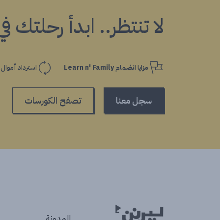
لا تنتظر.. ابدأ رحلتك ف
مزايا انضمام Learn n' Family
استرداد أموال
سجل معنا
تصفح الكورسات
المدونة