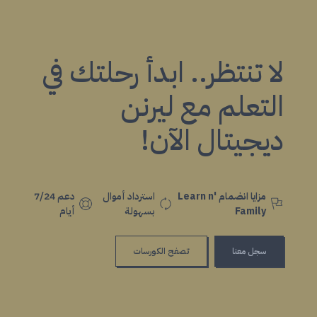
لا تنتظر.. ابدأ رحلتك في
التعلم مع ليرنن
ديجيتال الآن!
مزايا انضمام Learn n'
استرداد أموال
دعم 7/24
Family
بسهولة
أيام
سجل معنا
تصفح الكورسات