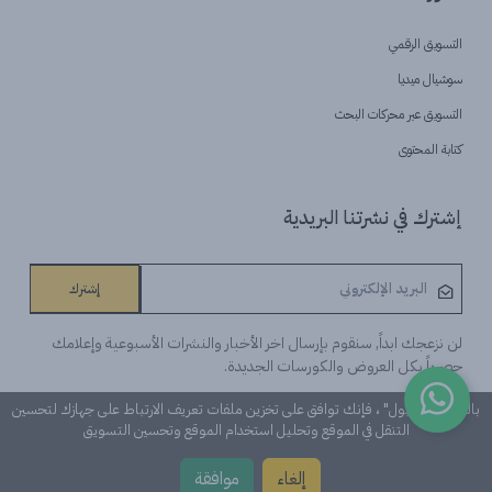
التسويق الرقمي
سوشيال ميديا
التسويق عبر محركات البحث
كتابة المحتوى
إشترك في نشرتنا البريدية
إشترك
لن نزعجك ابداً, سنقوم بإرسال اخر الأخبار والنشرات الأسبوعية وإعلامك
حصرياً بكل العروض والكورسات الجديدة.
بالنقر على "قبول" ، فإنك توافق على تخزين ملفات تعريف الارتباط على جهازك لتحسين
التنقل في الموقع وتحليل استخدام الموقع وتحسين التسويق
©Learn n 'Digital. كل الحقوق محفوظة
إلغاء
موافقة