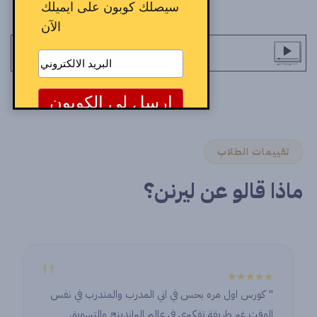
سيصلك كوبون على ايميلك
الآن
تقييمات الطلاب
ماذا قالو عن ليرنن؟
"
★★★★★
" كورس اول مره بحس في اني المدرب والمتدرب في نفس
الوقت غير طريقة تفكيري في عالم البراندينج والتسويق