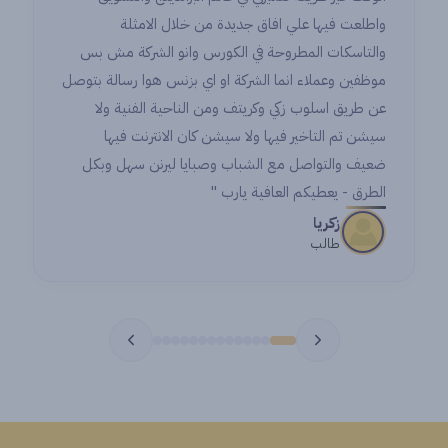
واطلعت فيها علي افاق جديدة من خلال الامثلة
والتاسكات المطروحة في الكورس وانو الشركة مش بس
موظفين وعملاء انما الشركة او اي بزنس هوا رسالة بتوصل
عن طريق اسلوب زكي وكريتف ومن الناحية الفنية ولا
سيشن تم التاخير فيها ولا سيشن كان الانترنت فيها
ضعيف والتواصل مع الشباب وصبايا ليرنن سهل وبكل
الطرق - يعطيكم العافية يارب "
زكريا
طالب