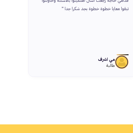
قدامي حاجة رجعت اسأل اهتميتوا بالاسئلة وحاولتوا
ولكل ال
تبقوا معايا خطوة خطوة بجد شكرا جدا "
مي اشرف
طالبة