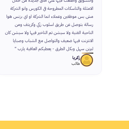
والتسويق واطلعت فيها علي افاق جديدة من خلال
الامثلة والتاسكات المطروحة في الكورس وانو الشركة
مش بس موظفين وعملاء انما الشركة او اي بزنس هوا
رسالة بتوصل عن طريق اسلوب زكي وكريتف ومن
الناحية الفنية ولا سيشن تم التاخير فيها ولا سيشن كان
الانترنت فيها ضعيف والتواصل مع الشباب وصبايا
ليرنن سهل وبكل الطرق - يعطيكم العافية يارب "
زكريا
طالب