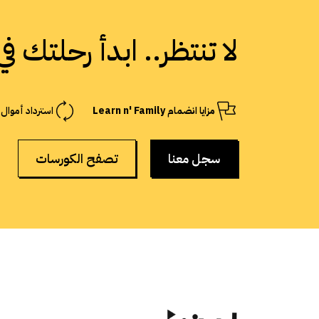
لا تنتظر.. ابدأ رحلتك ف
مزايا انضمام Learn n' Family
استرداد أموال
سجل معنا
تصفح الكورسات