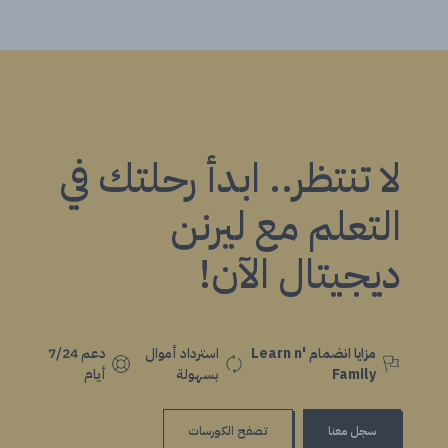
لا تنتظر.. ابدأ رحلتك في
التعلم مع ليرنن
ديجيتال الآن!
مزايا انضمام Learn n'
استرداد أموال
دعم 7/24
Family
بسهولة
أيام
سجل معنا
تصفح الكورسات