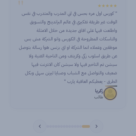
"
★★★★★
" كورس اول مره بحس في اني المدرب والمتدرب في نفس
الوقت غير طريقة تفكيري في عالم البراندينج والتسويق
واطلعت فيها علي افاق جديدة من خلال الامثلة
والتاسكات المطروحة في الكورس وانو الشركة مش بس
موظفين وعملاء انما الشركة او اي بزنس هوا رسالة بتوصل
عن طريق اسلوب زكي وكريتف ومن الناحية الفنية ولا
سيشن تم التاخير فيها ولا سيشن كان الانترنت فيها
ضعيف والتواصل مع الشباب وصبايا ليرنن سهل وبكل
الطرق - يعطيكم العافية يارب "
زكريا
طالب