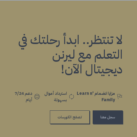
لا تنتظر.. ابدأ رحلتك في
التعلم مع ليرنن
ديجيتال الآن!
مزايا انضمام Learn n'
استرداد أموال
دعم 7/24
Family
بسهولة
أيام
سجل معنا
تصفح الكورسات