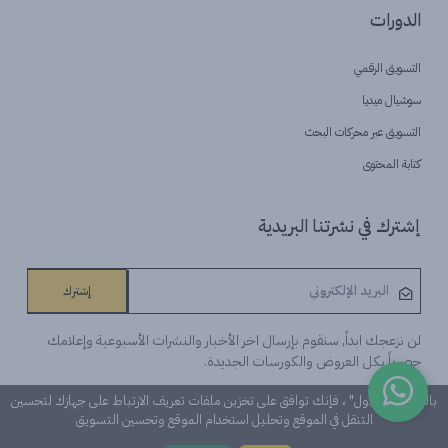
الدورات
التسويق الرقمي
سوشيال ميديا
التسويق عبر محركات البحث
كتابة المحتوى
إشترك في نشرتنا البريدية
إشترك
لن نزعجك ابداً, سنقوم بإرسال اخر الأخبار والنشرات الأسبوعية وإعلامك
حصرياً بكل العروض والكورسات الجديدة.
بالنقر على "قبول" ، فإنك توافق على تخزين ملفات تعريف الارتباط على جهازك لتحسين
التنقل في الموقع وتحليل استخدام الموقع وتحسين التسويق