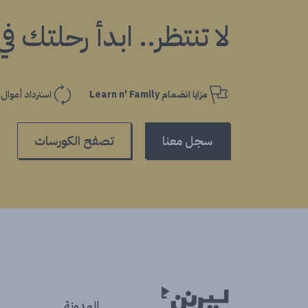
لا تنتظر.. ابدأ رحلتك ف
مزايا انضمام Learn n' Family
استرداد أموال
سجل معنا
تصفح الكورسات
المدونة