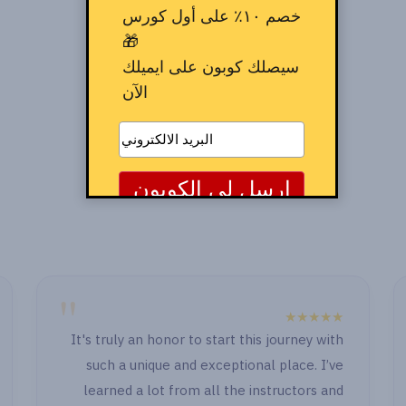
خصم ١٠٪ على أول كورس
🎁
سيصلك كوبون على ايميلك
الآن
"
"
★★★★★
It's tru
" الصراحة الدنيا حلوة جدا حصوصا انكو بتابعوا او باول
such 
وكمان بعد ما خلصت اول جزء وجيت اشتغل ووقفت
learne
قدامي حاجة رجعت اسأل اهتميتوا بالاسئلة وحاولتوا