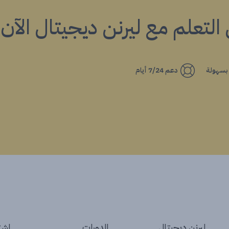
ي التعلم مع ليرنن ديجيتال الآن!
 بسهولة
دعم 7/24 أيام
ليرنن ديجيتال
الدورات
إشتر