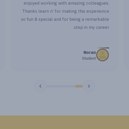
enjoyed
تبقوا معايا خطوة خطوة بجد شكرا جدا "
Thanks 
so fun &
مي اشرف
طالبة