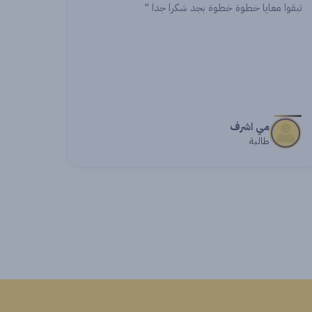
اشواك
طالبة