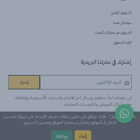
التسويق الرقمي
سوشيال ميديا
التسويق عبر محركات البحث
كتابة المحتوى
إشترك في نشرتنا البريدية
إشترك
لن نزعجك ابداً, سنقوم بإرسال اخر الأخبار والنشرات الأسبوعية وإعلامك
حصرياً بكل العروض والكورسات الجديدة.
بالنقر على "قبول" ، فإنك توافق على تخزين ملفات تعريف الارتباط على جهازك لتحسين
التنقل في الموقع وتحليل استخدام الموقع وتحسين التسويق
©Learn n 'Digital. كل الحقوق محفوظة
إلغاء
موافقة