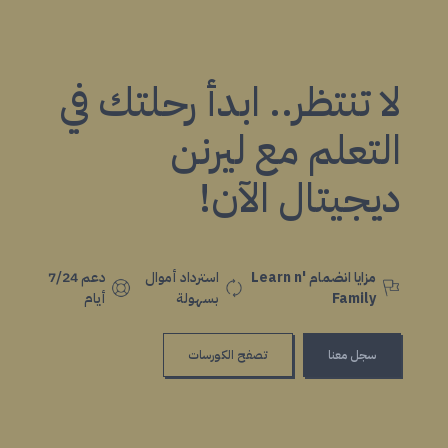
لا تنتظر.. ابدأ رحلتك في
التعلم مع ليرنن
ديجيتال الآن!
مزايا انضمام Learn n'
استرداد أموال
دعم 7/24
Family
بسهولة
أيام
سجل معنا
تصفح الكورسات