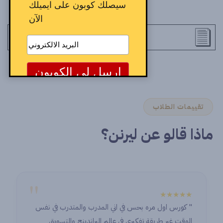
سيصلك كوبون على ايميلك
الآن
تقييمات الطلاب
ماذا قالو عن ليرنن؟
"
★★★★★
درب والمتدرب في نفس
an honor to start this journey with
براندينج والتسويق
nique and exceptional place. I’ve