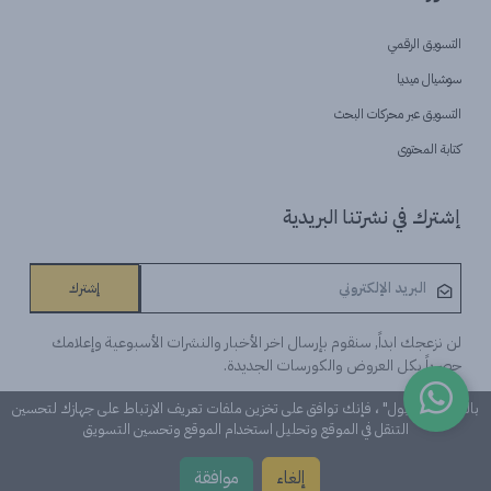
التسويق الرقمي
سوشيال ميديا
التسويق عبر محركات البحث
كتابة المحتوى
إشترك في نشرتنا البريدية
إشترك
لن نزعجك ابداً, سنقوم بإرسال اخر الأخبار والنشرات الأسبوعية وإعلامك
حصرياً بكل العروض والكورسات الجديدة.
بالنقر على "قبول" ، فإنك توافق على تخزين ملفات تعريف الارتباط على جهازك لتحسين
التنقل في الموقع وتحليل استخدام الموقع وتحسين التسويق
©Learn n 'Digital. كل الحقوق محفوظة
إلغاء
موافقة