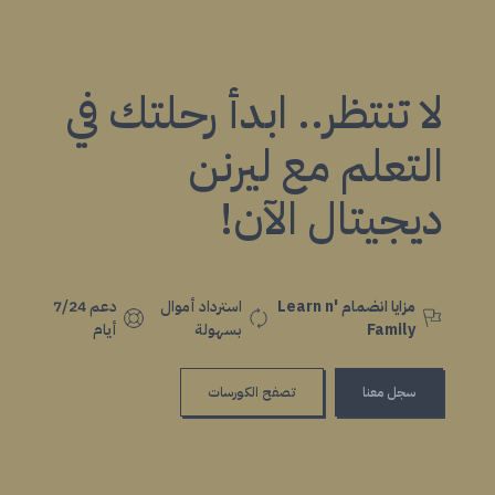
لا تنتظر.. ابدأ رحلتك في
التعلم مع ليرنن
ديجيتال الآن!
مزايا انضمام Learn n'
استرداد أموال
دعم 7/24
Family
بسهولة
أيام
سجل معنا
تصفح الكورسات