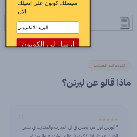
سيصلك كوبون على ايميلك
الآن
تقييمات الطلاب
ماذا قالو عن ليرنن؟
"
★★★★★
" كورس اول مره بحس في اني المدرب والمتدرب في نفس
الوقت غير طريقة تفكيري في عالم البراندينج والتسويق