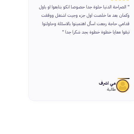
" الصراحة الدنيا حلوة جدا حصوصا انكو بتابعوا او باول
" ما في
وكمان بعد ما خلصت اول جزء وجيت اشتغل ووقفت
دايما ب
قدامي حاجة رجعت اسأل اهتميتوا بالاسئلة وحاولتوا
ولكل ال
تبقوا معايا خطوة خطوة بجد شكرا جدا "
مي اشرف
طالبة