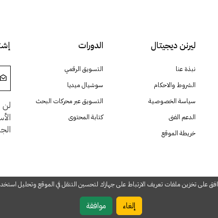
ليرنن ديجيتال
الدورات
إشتر
نبذة عنا
التسويق الرقمي
الشروط والاحكام
سوشيال ميديا
سياسة الخصوصية
التسويق عبر محركات البحث
لن ن
الأ
الدعم الفنى
كتابة المحتوى
الجد
خريطة الموقع
وافق على تخزين ملفات تعريف الارتباط على جهازك لتحسين التنقل في الموقع وتحليل استخ
إلغاء
موافقة