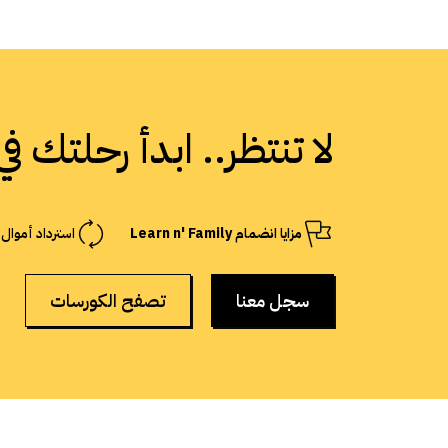
لا تنتظر.. ابدأ رحلتك ف
مزايا انضمام Learn n' Family
استرداد أموال
سجل معنا
تصفح الكورسات