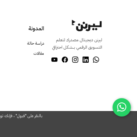
المدونة
ليرنن ديجيتال مصدرك لتعلم
دراسة حالة
التسويق الرقمي بــشكل احترافي
مقالات
بالنقر على "قبول" ، فإنك ت