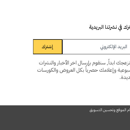
ك في نشرتنا البريدية
إشترك
زعجك ابداً, سنقوم بإرسال اخر الأخبار والنشرات
سبوعية وإعلامك حصرياً بكل العروض والكورسات
يدة.
دام الموقع وتحسين التسويق
©Learn n 'Digital. كل الحقوق محفوظة