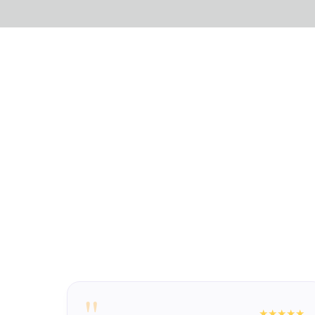
"
★★★★
★★★★★