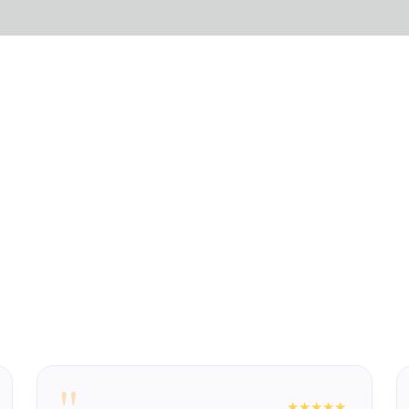
"
★★★★★