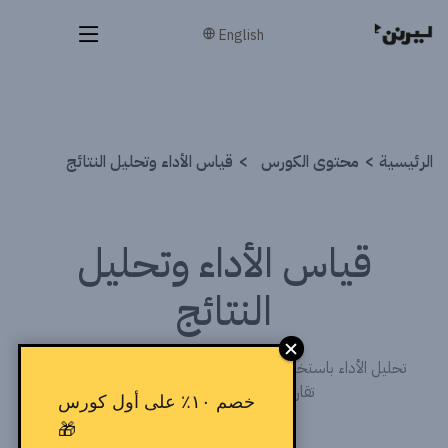
English
الرئيسية
محتوى الكورس
قياس الأداء وتحليل النتائج
قياس الأداء وتحليل
النتائج
تحليل الأداء باستخدام Search Console وAnalytics – بناء
تقارير SEO وتطوير الاستراتيجية
خصم ١٠٪ على أول كورس
🎁