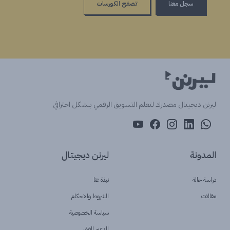
سجل معنا
تصفح الكورسات
ليرنن ديجيتال مصدرك لتعلم التسويق الرقمي بــشكل احترافي
المدونة
ليرنن ديجيتال
دراسة حالة
نبذة عنا
مقالات
الشروط والاحكام
سياسة الخصوصية
الدعم الفنى