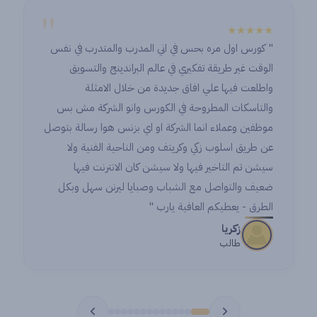
"
★★★★★
★★★
رس اول مره بحس في اني المدرب والمتدرب في نفس
urney with
ت غير طريقة تفكيري في عالم البراندينج والتسويق
ace. I’ve
عت فيها علي افاق جديدة من خلال الامثلة
ctors and
اسكات المطروحة في الكورس وانو الشركة مش بس
lleagues.
ين وعملاء انما الشركة او اي بزنس هوا رسالة بتوصل
rience so
ريق اسلوب زكي وكريتف ومن الناحية الفنية ولا
able step
 تم التاخير فيها ولا سيشن كان الانترنت فيها
my career.
 والتواصل مع الشباب وصبايا ليرنن سهل وبكل
ق - يعطيكم العافية يارب "
زكريا
an
طالب
ent