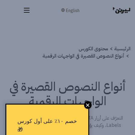
English
الرئيسية
محتوى الكورس
أنواع النصوص القصيرة في الواجهات الرقمية
أنواع النصوص القصيرة في
الواجهات الرقمية
التعرّف على أزرار CTA ورسائل الخطأ والنجاح والـ Tooltips والـ
خصم ١٠٪ على أول كورس
Labels، وكيف يؤثر كل نوع منها على وضوح التجربة وسهولة
🎁
الاستخدام.