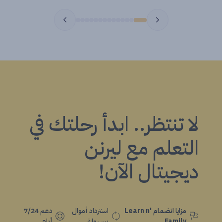
لا تنتظر.. ابدأ رحلتك في
التعلم مع ليرنن
ديجيتال الآن!
مزايا انضمام Learn n'
استرداد أموال
دعم 7/24
Family
بسهولة
أيام