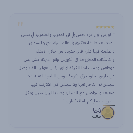
"
★★
★★★★★
" كورس اول مره بحس في اني المدرب والمتدرب في نفس
with
الوقت غير طريقة تفكيري في عالم البراندينج والتسويق
’ve
واطلعت فيها علي افاق جديدة من خلال الامثلة
and
والتاسكات المطروحة في الكورس وانو الشركة مش بس
es.
موظفين وعملاء انما الشركة او اي بزنس هوا رسالة بتوصل
 so
عن طريق اسلوب زكي وكريتف ومن الناحية الفنية ولا
tep
سيشن تم التاخير فيها ولا سيشن كان الانترنت فيها
er.
ضعيف والتواصل مع الشباب وصبايا ليرنن سهل وبكل
الطرق - يعطيكم العافية يارب "
زكريا
طالب