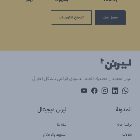
سجل معنا
تصفح الكورسات
ليرنن ديجيتال مصدرك لتعلم التسويق الرقمي بــشكل احترافي
المدونة
ليرنن ديجيتال
دراسة حالة
نبذة عنا
مقالات
الشروط والاحكام