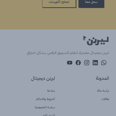
سجل معنا
تصفح الكورسات
ليرنن ديجيتال مصدرك لتعلم التسويق الرقمي بــشكل احترافي
المدونة
ليرنن ديجيتال
دراسة حالة
نبذة عنا
مقالات
الشروط والاحكام
سياسة الخصوصية
الدعم الفنى