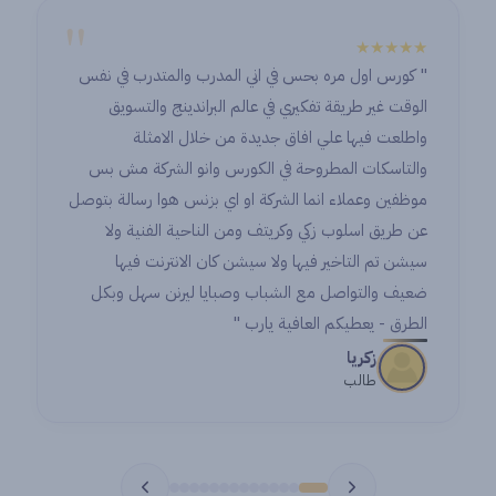
"
★★
★★★★★
" كورس اول مره بحس في اني المدرب والمتدرب في نفس
with
الوقت غير طريقة تفكيري في عالم البراندينج والتسويق
’ve
واطلعت فيها علي افاق جديدة من خلال الامثلة
and
والتاسكات المطروحة في الكورس وانو الشركة مش بس
es.
موظفين وعملاء انما الشركة او اي بزنس هوا رسالة بتوصل
 so
عن طريق اسلوب زكي وكريتف ومن الناحية الفنية ولا
tep
سيشن تم التاخير فيها ولا سيشن كان الانترنت فيها
er.
ضعيف والتواصل مع الشباب وصبايا ليرنن سهل وبكل
الطرق - يعطيكم العافية يارب "
زكريا
طالب