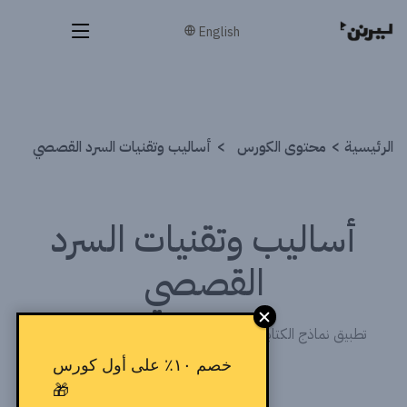
English
الرئيسية
محتوى الكورس
أساليب وتقنيات السرد القصصي
أساليب وتقنيات السرد
القصصي
تطبيق نماذج الكتابة التسويقية مثل AIDA و PAS و Golden
Circle في بناء القصة.
خصم ١٠٪ على أول كورس
🎁