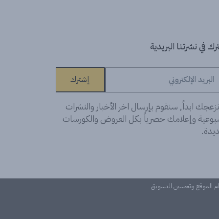
ك في نشرتنا البريدية
إشترك
زعجك ابداً, سنقوم بإرسال اخر الأخبار والنشرات
سبوعية وإعلامك حصرياً بكل العروض والكورسات
يدة.
دام الموقع وتحسين التسويق
©Learn n 'Digital. كل الحقوق محفوظة