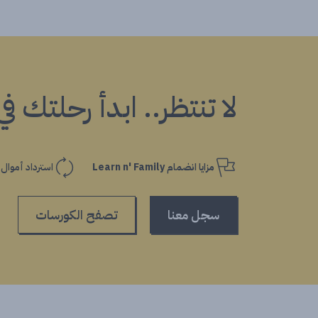
لا تنتظر.. ابدأ رحلتك ف
مزايا انضمام Learn n' Family
استرداد أموال
سجل معنا
تصفح الكورسات