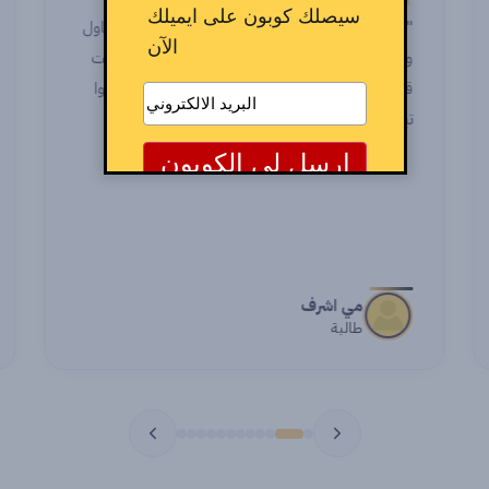
"
★★★★★
سيصلك كوبون على ايميلك
" الصراحة الدنيا حلوة جدا حصوصا انكو بتابعوا او باول
الآن
وكمان بعد ما خلصت اول جزء وجيت اشتغل ووقفت
قدامي حاجة رجعت اسأل اهتميتوا بالاسئلة وحاولتوا
تبقوا معايا خطوة خطوة بجد شكرا جدا "
مي اشرف
طالبة