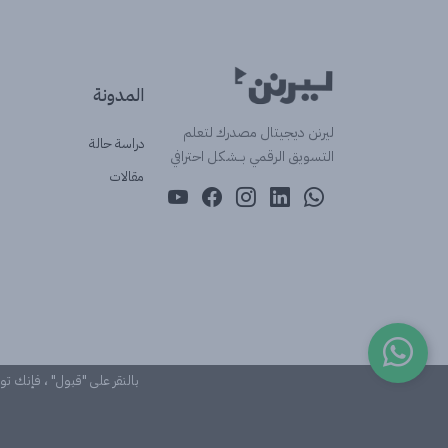
المدونة
ليرنن ديجيتال مصدرك لتعلم
دراسة حالة
التسويق الرقمي بــشكل احترافي
مقالات
بالنقر على "قبول" ، فإنك ت