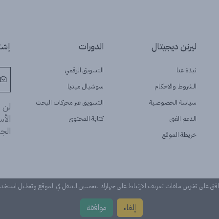
ليرنن ديجيتال
الدورات
إشتر
نبذة عنا
التسويق الرقمي
الشروط والاحكام
سوشيال ميديا
سياسة الخصوصية
التسويق عبر محركات البحث
لن ن
الأ
الدعم الفنى
كتابة المحتوى
الجد
خريطة الموقع
وافق على تخزين ملفات تعريف الارتباط على جهازك لتحسين التنقل في الموقع وتحليل استخ
إلغاء
موافقة