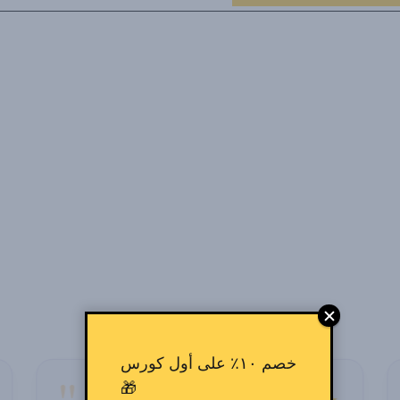
خصم ١٠٪ على أول كورس
🎁