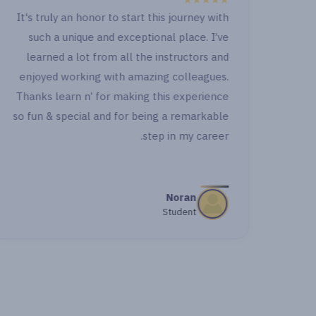
"
"
★★★★★
ي
It's truly an honor to start this journey with
such a unique and exceptional place. I’ve
ل
learned a lot from all the instructors and
ركة
enjoyed working with amazing colleagues.
 هوا
Thanks learn n’ for making this experience
so fun & special and for being a remarkable
شن كان
step in my career.
ا
Noran
Student